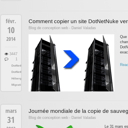
févr.
Comment copier un site DotNetNuke vers
10
Blog de conception web - Daniel Valadas
Que 
2014
chan
DotN
exac
3447
1
Read
DotNetNuke
DotNetNuke
Hébergement
Migration
mars
Journée mondiale de la copie de sauve
31
Blog de conception web - Daniel Valadas
Le 31 mars es