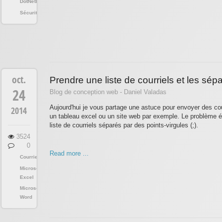
DotNetNuke
Sécurité
oct.
Prendre une liste de courriels et les sépa
24
Blog de conception web - Daniel Valadas
Aujourd'hui je vous partage une astuce pour envoyer des cour
2014
un tableau excel ou un site web par exemple. Le problème ét
liste de courriels séparés par des points-virgules (;).
3524
0
Read more ...
Courriels
Microsoft
Excel
Microsoft
Word