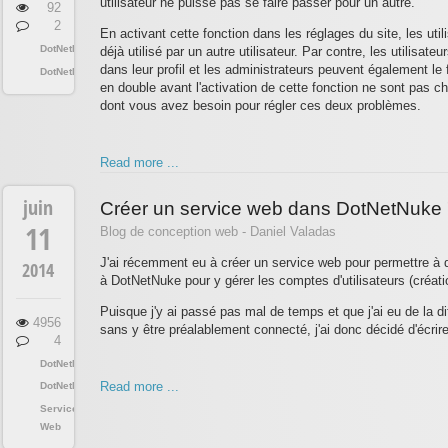
utilisateur ne puisse pas se faire passer pour un autre.
92
2
En activant cette fonction dans les réglages du site, les util
DotNetNuke
déjà utilisé par un autre utilisateur. Par contre, les utilisat
dans leur profil et les administrateurs peuvent également le f
DotNetNuke
en double avant l'activation de cette fonction ne sont pas 
dont vous avez besoin pour régler ces deux problèmes.
Read more ...
juin
Créer un service web dans DotNetNuke
11
Blog de conception web - Daniel Valadas
J'ai récemment eu à créer un service web pour permettre à 
2014
à DotNetNuke pour y gérer les comptes d'utilisateurs (création
Puisque j'y ai passé pas mal de temps et que j'ai eu de la 
4956
sans y être préalablement connecté, j'ai donc décidé d'écrir
4
DotNetNuke
Read more ...
DotNetNuke
Services
Web