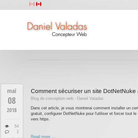
mai
Comment sécuriser un site DotNetNuke a
08
Blog de conception web - Daniel Valadas
Dans cet article, je vous montrerai comment installer un cer
2018
gratuit, configurer DotNetNuke pour l'utiliser et forcer tout le t
vers https.
54
2
Read more ...