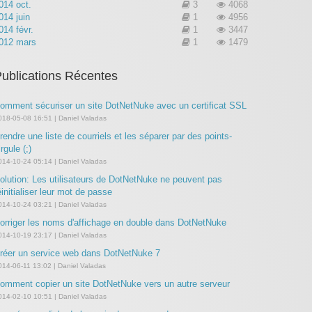
014 oct.
3
4068
014 juin
1
4956
014 févr.
1
3447
012 mars
1
1479
ublications Récentes
omment sécuriser un site DotNetNuke avec un certificat SSL
018-05-08 16:51 | Daniel Valadas
rendre une liste de courriels et les séparer par des points-
irgule (;)
014-10-24 05:14 | Daniel Valadas
olution: Les utilisateurs de DotNetNuke ne peuvent pas
éinitialiser leur mot de passe
014-10-24 03:21 | Daniel Valadas
orriger les noms d'affichage en double dans DotNetNuke
014-10-19 23:17 | Daniel Valadas
réer un service web dans DotNetNuke 7
014-06-11 13:02 | Daniel Valadas
omment copier un site DotNetNuke vers un autre serveur
014-02-10 10:51 | Daniel Valadas