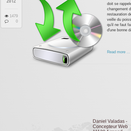
2012
doit se rappe
changement d'h
restauration d
1479
veille du pois
0
qu'il ne faut 
d'une bonne da
Read more ...
Daniel Valadas -
Concepteur Web