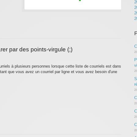
2
2
2
2
P
C
rer par des points-virgule (;)
2
P
v
riels à plusieurs personnes lorsque cette liste de courriels est dans
2
ant que vous avez un courriel par ligne et vous avez besoin d'une
S
r
2
C
2
C
2
C
2