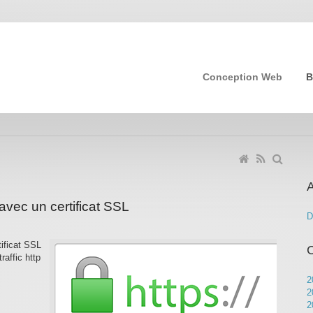
Conception Web
B
A
vec un certificat SSL
D
tificat SSL
C
raffic http
2
2
2