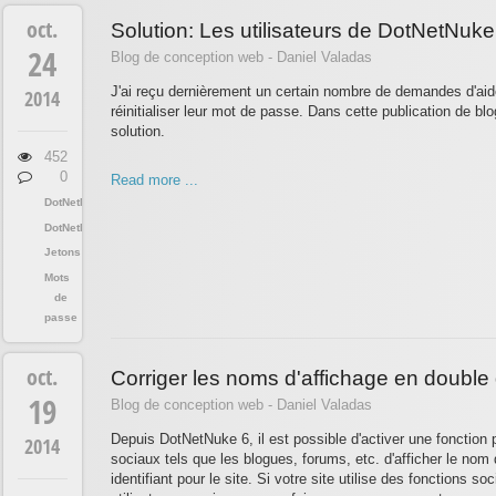
oct.
Solution: Les utilisateurs de DotNetNuke
24
Blog de conception web - Daniel Valadas
J'ai reçu dernièrement un certain nombre de demandes d'aid
2014
réinitialiser leur mot de passe. Dans cette publication de bl
solution.
452
0
Read more ...
DotNetNuke
DotNetNuke
Jetons
Mots
de
passe
oct.
Corriger les noms d'affichage en doubl
19
Blog de conception web - Daniel Valadas
Depuis DotNetNuke 6, il est possible d'activer une fonctio
2014
sociaux tels que les blogues, forums, etc. d'afficher le nom
identifiant pour le site. Si votre site utilise des fonctions s