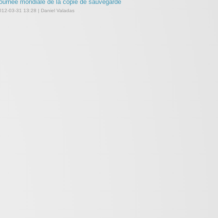
ournée mondiale de la copie de sauvegarde
012-03-31 13:28 | Daniel Valadas