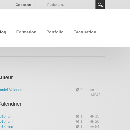
Connexion
log
Formation
Portfolio
Facturation
uteur
aniel Valadas
9
14045
alendrier
018 juil.
1
15
018 juin
1
26
018 mai
1
54