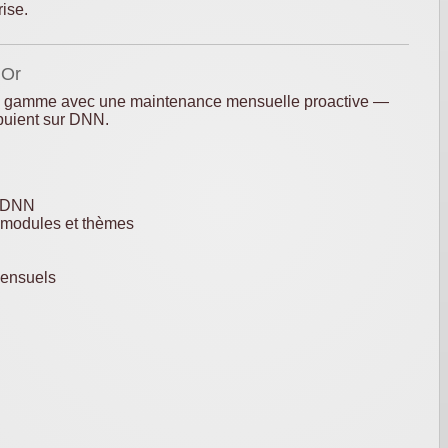
ise.
 Or
e gamme avec une maintenance mensuelle proactive —
ppuient sur DNN.
r DNN
 modules et thèmes
mensuels