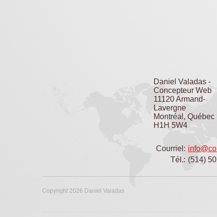
Daniel Valadas -
Concepteur Web
11120 Armand-
Lavergne
Montréal, Québec
H1H 5W4
Courriel:
info@co
Tél.:
(514) 5
Copyright 2026 Daniel Valadas